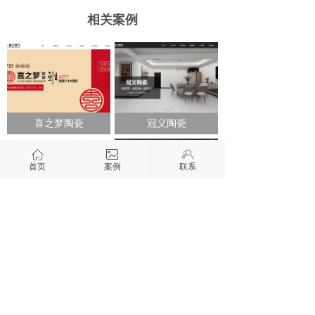
相关案例
喜之梦陶瓷
冠义陶瓷
ꀇ
ꂈ
ꁘ
首页
案例
联系
华康锅炉
开元盛世