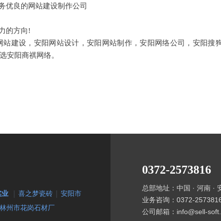
务优良的网站建设制作公司
的方向!
建设，安阳网站设计，安阳网站制作，安阳网络公司，安阳搜狗
选安阳商祺网络。
0372-2573816
总部地址：中国 · 河南 ·
实业
|
喜之梦瓷砖
|
安阳市
安阳格莱美 河南皇东钢结构 黄连木种子 汉都商网 方快锅炉 汤
业务咨询：0372-257381
阳格莱美 河南皇东钢结构 黄连木种子 汉都商网 方快锅炉 汤阴空调维修 安阳最爱
安阳格莱美 河南皇东钢结构 黄连木种子 汉都商网 方快锅炉 
林州市花岗石材厂
州真旺玻璃钢 北京博大暖阳 高旭阳光太阳能
公司邮箱：info@sell-soft
真旺玻璃钢 北京博大暖阳 高旭阳光太阳能
州真旺玻璃钢 北京博大暖阳 高旭阳光太阳能