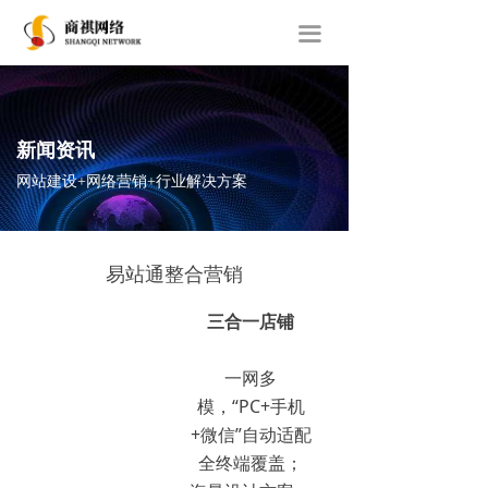
首页
끀
关于我们
网站建设
新闻资讯
经典案例
网站建设+网络营销+行业解决方案
新闻动态
联系我们
易站通整合营销
三合一店铺
一网多
模，“PC+手机
+微信”自动适配
全终端覆盖；