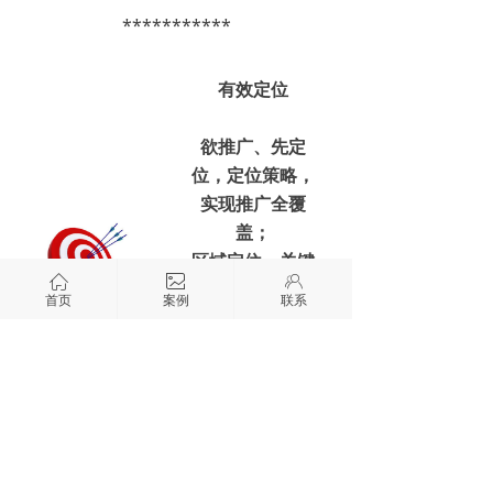
***********
有效定位
欲推广、先定
位，定位策略，
实现推广全覆
盖；
区域定位、关键
ꀇ
ꂈ
ꁘ
词定位、需求定
首页
案例
联系
位、客户定位；
10亿搜索引擎长
尾词大数据，不
用动脑，任您随
意挖掘；